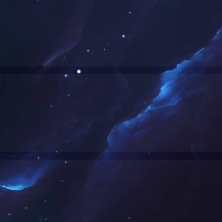
生物医药产业方面，
1995
年
7
月，中国宝安集团成功受让了
着四百多年历史的中华老字号企业。自
“
宝马联姻
”
以来，马应
展成为一家涉足药品制造、药品研发、药品批发零售、连锁医
团以品牌经营经营战略为主导战略，倡导
“
以真修心，以勤修为
家最大医药工业企业
”
、
“
中国最受尊敬上市公司第
18
名
”
、
“
中
国家工商总局认定的中国治痔领域唯一的
“
中国驰名商标
”
，其
治痔领域的第一品牌。继
“
宝马联姻
”
后，中国宝安以马应龙等
房、马应龙医药、绿金高新等多家医药企业。
生物医药业
马应龙药业集团
马应龙(600993.
1582年。长久以来，
点击查看